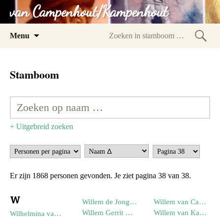
van Campenhout/Kampenhout
Spring
Menu
naar
Zoeke
inhoud
in
Stamboom
stam
+ Uitgebreid zoeken
Er zijn 1868 personen gevonden. Je ziet pagina 38 van 38.
W
Willem de Jong (198.)
Willem van Campenhout/Wespelaer alias Van Overbeke (1233.) (--1085)
Willem Gerrit Kampenhout (365.) (05-11-1990)
Willem van Kampenhout (315.) (02-09-1957)
Wilhelmina van Dijk (209.) (05-11-1949)