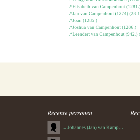
.*Joan (1285.)
.*Joshua van Campenhout (1286.)
Personenlijstnavigatie
Recente personen
Rec
... Johannes (Jan) van Kampenhout (1311.)