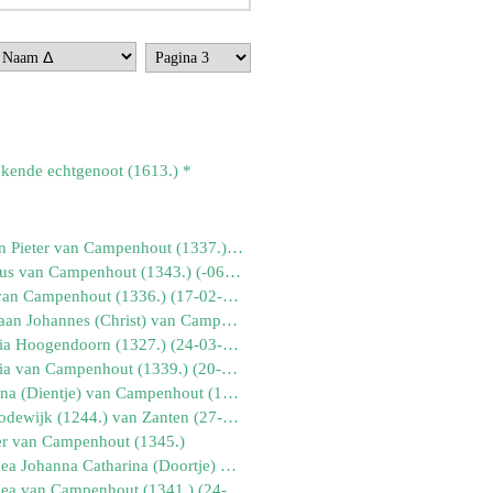
kende echtgenoot (1613.) *
* Adriaan Pieter van Campenhout (1337.) (01-04-1931)
* Adrianus van Campenhout (1343.) (-06-1945)
* Anna van Campenhout (1336.) (17-02-1930)
* Christiaan Johannes (Christ) van Campenhout (1325.) (16-04-1914)
* Cornelia Hoogendoorn (1327.) (24-03-1908)
* Cornelia van Campenhout (1339.) (20-06-1935)
* Dimphna (Dientje) van Campenhout (1326.) (13-01-1916)
* Dirk Lodewijk (1244.) van Zanten (27-05-1924)
er van Campenhout (1345.)
* Dorothea Johanna Catharina (Doortje) van Campenhout (1322.) (05-06-1910)
* Dorothea van Campenhout (1341.) (24-05-1939)