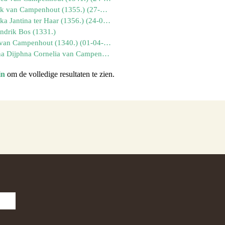
* Hendrik van Campenhout (1355.) (27-10-1918)
* Hendrika Jantina ter Haar (1356.) (24-04-1924)
ndrik Bos (1331.)
* Johan van Campenhout (1340.) (01-04-1937)
* Johanna Dijphna Cornelia van Campenhout (1323.) (20-07-1911)
in
om de volledige resultaten te zien.