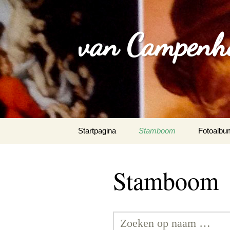
van Campenh
Spring
Startpagina
Stamboom
Fotoalbu
naar
inhoud
Stamboom