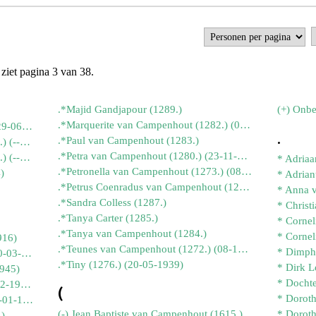
ziet pagina 3 van 38.
.*Majid Gandjapour (1289.)
(+) Onbe
.*Marquerite van Campenhout (1282.) (08-04-1977)
:: Simon van Campenhout (1539.) (29-06-1765)
.
.*Paul van Campenhout (1283.)
:: Stephanus van Campenhout (1491.) (--1560)
.*Petra van Campenhout (1280.) (23-11-1964)
:: Stephanus van Campenhout (1493.) (--1592)
.*Petronella van Campenhout (1273.) (08-04-1939)
)
.*Petrus Coenradus van Campenhout (1271.) (03-07-1935)
.*Sandra Colless (1287.)
.*Tanya Carter (1285.)
.*Tanya van Campenhout (1284.)
916)
.*Teunes van Campenhout (1272.) (08-12-1937)
.*Alida van Campenhout (1279.) (10-03-1962)
.*Tiny (1276.) (20-05-1939)
1945)
* Docht
.*Cornelia van der Pijl (1275.) (20-02-1941)
(
.*Dirk van Campenhout (1278.) (05-01-1961)
(-) Jean Baptiste van Campenhout (1615.)
.)