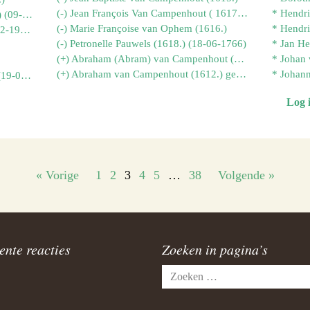
(-) Jean François Van Campenhout ( 1617.) (15-04-1738)
.*Elisabeth van Campenhout (1281.) (09-03-1972)
(-) Marie Françoise van Ophem (1616.)
.*Jan van Campenhout (1274) (28-12-1949)
(-) Petronelle Pauwels (1618.) (18-06-1766)
* Jan He
(+) Abraham (Abram) van Campenhout (1614.) (--1620)
(+) Abraham van Campenhout (1612.) geb 1600 (--1600)
.*Leendert van Campenhout (942.) (19-01-1908)
Log 
« Vorige
1
2
3
4
5
…
38
Volgende »
ente reacties
Zoeken in pagina’s
Zoeken
naar: