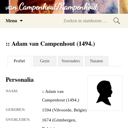
van Campenhout/Kampenhout
Spring
Menu
naar
Zoeke
inhoud
in
:: Adam van Campenhout (1494.)
stam
Profiel
Gezin
Voorouders
Nazaten
Personalia
NAAM:
:: Adam van
Campenhout (1494.)
GEBOREN:
1594 (Vilvoorde, Belgie)
OVERLEDEN:
1674 (Grimbergen,