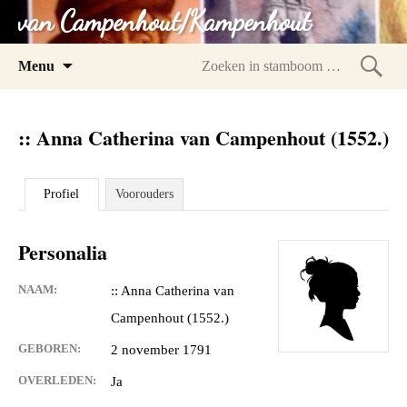
van Campenhout/Kampenhout
Spring
Menu
naar
Zoeke
inhoud
in
:: Anna Catherina van Campenhout (1552.)
stam
Profiel
Voorouders
Personalia
NAAM:
:: Anna Catherina van
Campenhout (1552.)
GEBOREN:
2 november 1791
OVERLEDEN:
Ja