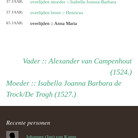
37 JAAR:
overlijden moeder :: Isabella Joanna Barbara
57 JAAR:
overlijden broer :: Henricus
65 JAAR:
overlijden :: Anna Maria
Persoon
Vader
Vader
:: Alexander van Campenhout
(1524.)
ouder
Moeder
Moeder
:: Isabella Joanna Barbara de
Trock/De Trogh (1527.)
navigatie
Recente personen
... Johannes (Jan) van Kampenhout (1311.)