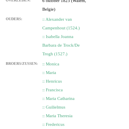
OVERLEDEN:
6 oktober 1823 (Walem,
Belgie)
OUDERS:
:: Alexander van
Campenhout (1524.)
:: Isabella Joanna
Barbara de Trock/De
Trogh (1527.)
BROERS/ZUSSEN:
:: Monica
:: Maria
:: Henricus
:: Francisca
:: Maria Catharina
:: Guilielmus
:: Maria Theresia
:: Fredericus