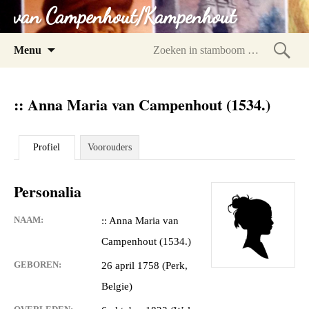
van Campenhout/Kampenhout
Spring
Menu
naar
Zoeke
inhoud
in
:: Anna Maria van Campenhout (1534.)
stam
Profiel
Voorouders
Personalia
NAAM:
:: Anna Maria van
Campenhout (1534.)
GEBOREN:
26 april 1758 (Perk,
Belgie)