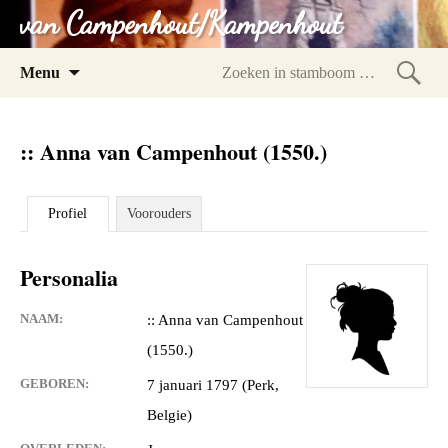
van Campenhout/Kampenhout
Spring
Menu
naar
Zoeke
inhoud
in
:: Anna van Campenhout (1550.)
stam
Profiel
Voorouders
Personalia
NAAM:
:: Anna van Campenhout
(1550.)
GEBOREN:
7 januari 1797 (Perk,
Belgie)