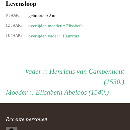
Levensloop
0 JAAR:
geboorte :: Anna
12 JAAR:
overlijden moeder :: Elisabeth
18 JAAR:
overlijden vader :: Henricus
Persoon
Vader
Vader
:: Henricus van Campenhout
(1530.)
ouder
Moeder
Moeder
:: Elisabeth Abeloos (1540.)
navigatie
Recente personen