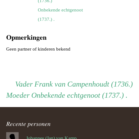
(1736.)
Onbekende echtgenoot
(1737.) .
Opmerkingen
Geen partner of kinderen bekend
Persoon
Vader
Vader
Frank van Campenhoudt (1736.)
Moeder
Moeder
Onbekende echtgenoot (1737.) .
ouder
navigatie
Recente personen
... Johannes (Jan) van Kampenhout (1311.)