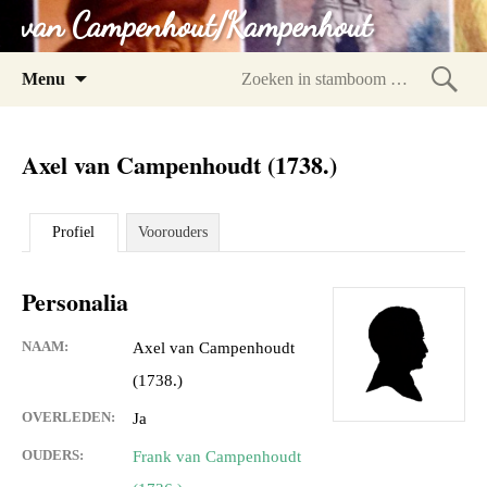
van Campenhout/Kampenhout
Spring
Menu
naar
Zoeke
inhoud
in
Axel van Campenhoudt (1738.)
stam
Profiel
Voorouders
Personalia
NAAM:
Axel van Campenhoudt
(1738.)
OVERLEDEN:
Ja
OUDERS:
Frank van Campenhoudt