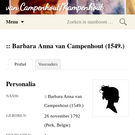
van Campenhout/Kampenhout
Spring
Menu
naar
Zoeke
inhoud
in
:: Barbara Anna van Campenhout (1549.)
stam
Profiel
Voorouders
Personalia
NAAM:
:: Barbara Anna van
Campenhout (1549.)
GEBOREN:
26 november 1792
(Perk, Belgie)