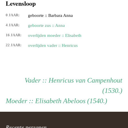
Levensloop
0 JAAR:
geboorte :: Barbara Anna
4 JAAR:
geboorte zus :: Anna
16 JAAR:
overlijden moeder :: Elisabeth
22 JAAR:
overlijden vader :: Henricus
Persoon
Vader
Vader
:: Henricus van Campenhout
(1530.)
ouder
Moeder
Moeder
:: Elisabeth Abeloos (1540.)
navigatie
Recente personen