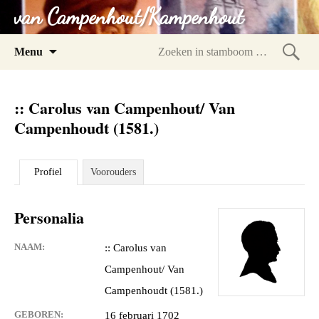
van Campenhout/Kampenhout
Spring
Menu
naar
Zoeke
inhoud
in
:: Carolus van Campenhout/ Van
stam
Campenhoudt (1581.)
Profiel
Voorouders
Personalia
NAAM:
:: Carolus van
Campenhout/ Van
Campenhoudt (1581.)
GEBOREN:
16 februari 1702