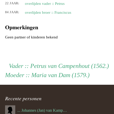
22 JAAR:
overlijden vader :: Petrus
84 JAAR:
overlijden broer :: Franciscus
Opmerkingen
Geen partner of kinderen bekend
Persoon
Vader
Vader
:: Petrus van Campenhout (1562.)
Moeder
Moeder
:: Maria van Dam (1579.)
ouder
navigatie
Recente personen
... Johannes (Jan) van Kampenhout (1311.)