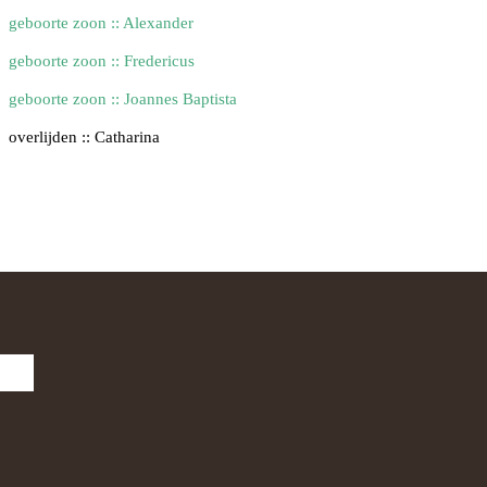
geboorte zoon :: Alexander
geboorte zoon :: Fredericus
geboorte zoon :: Joannes Baptista
overlijden :: Catharina