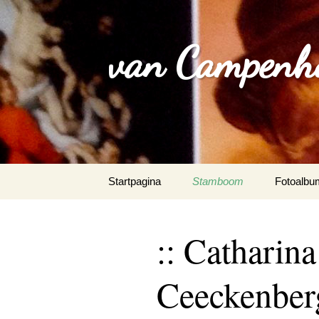
van Campenh
Spring
Startpagina
Stamboom
Fotoalbu
naar
inhoud
:: Cathari
Ceeckenber