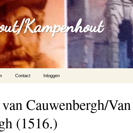
out/Kampenhout
m
Contact
Inloggen
na van Cauwenbergh/Van
gh (1516.)