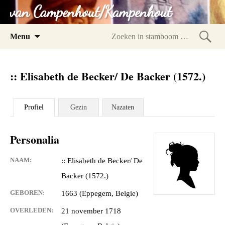
van Campenhout/Kampenhout
Spring
Menu
naar
Zoeke
inhoud
in
:: Elisabeth de Becker/ De Backer (1572.)
stam
Profiel
Gezin
Nazaten
Personalia
NAAM:
:: Elisabeth de Becker/ De
Backer (1572.)
GEBOREN:
1663 (Eppegem, Belgie)
OVERLEDEN:
21 november 1718