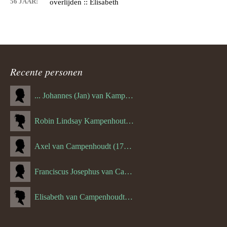
56 JAAR:
overlijden :: Elisabeth
Recente personen
... Johannes (Jan) van Kampenhout (1311.)
Robin Lindsay Kampenhout (1346.) (06-03-2023)
Axel van Campenhoudt (1738.)
Franciscus Josephus van Campenhoudt (1719.) (10-08-1875)
Elisabeth van Campenhoudt (1716.) (28-05-1870)