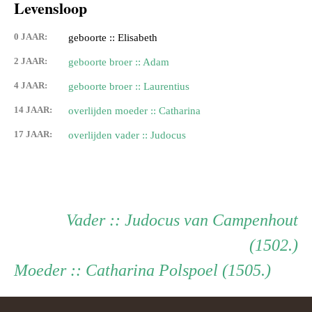
Levensloop
0 JAAR:
geboorte :: Elisabeth
2 JAAR:
geboorte broer :: Adam
4 JAAR:
geboorte broer :: Laurentius
14 JAAR:
overlijden moeder :: Catharina
17 JAAR:
overlijden vader :: Judocus
Persoon
Vader
Vader
:: Judocus van Campenhout
(1502.)
ouder
Moeder
Moeder
:: Catharina Polspoel (1505.)