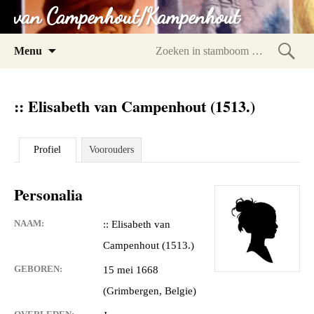
van Campenhout/Kampenhout
Spring
Menu
naar
Zoeke
inhoud
in
:: Elisabeth van Campenhout (1513.)
stam
Profiel
Voorouders
Personalia
NAAM:
:: Elisabeth van
Campenhout (1513.)
GEBOREN:
15 mei 1668
(Grimbergen, Belgie)