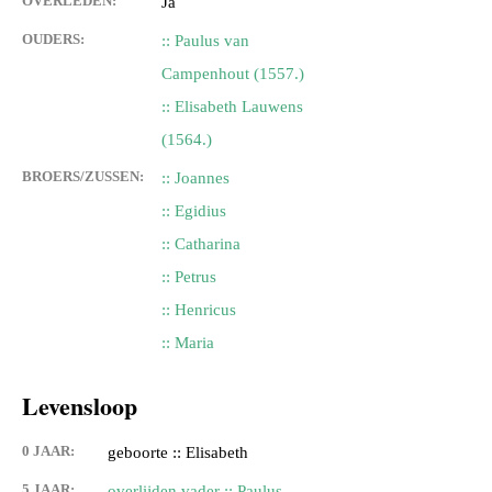
OVERLEDEN:
Ja
OUDERS:
:: Paulus van
Campenhout (1557.)
:: Elisabeth Lauwens
(1564.)
BROERS/ZUSSEN:
:: Joannes
:: Egidius
:: Catharina
:: Petrus
:: Henricus
:: Maria
Levensloop
0 JAAR:
geboorte :: Elisabeth
5 JAAR:
overlijden vader :: Paulus