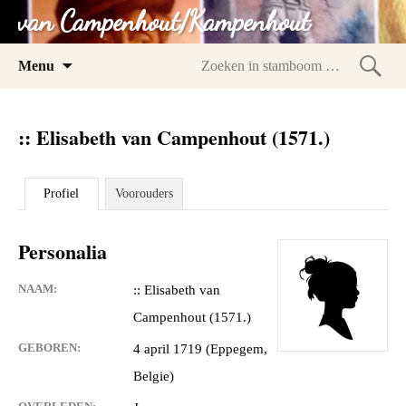
van Campenhout/Kampenhout
Spring
Menu
naar
Zoeke
inhoud
in
:: Elisabeth van Campenhout (1571.)
stam
Profiel
Voorouders
Personalia
NAAM:
:: Elisabeth van
Campenhout (1571.)
GEBOREN:
4 april 1719 (Eppegem,
Belgie)