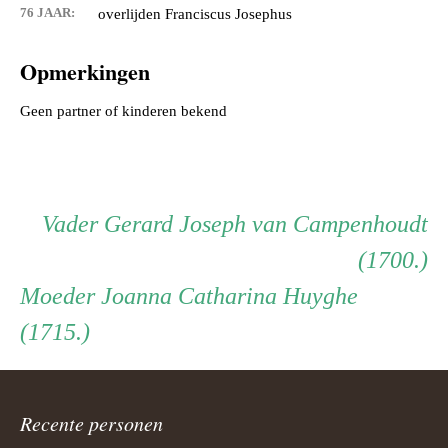
76 JAAR:
overlijden Franciscus Josephus
Opmerkingen
Geen partner of kinderen bekend
Persoon
Vader
Vader
Gerard Joseph van Campenhoudt
(1700.)
ouder
Moeder
Moeder
Joanna Catharina Huyghe
(1715.)
navigatie
Recente personen