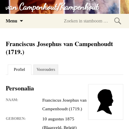
van Campenhout/Kampenhout
Spring
Menu
naar
Zoeke
inhoud
in
Franciscus Josephus van Campenhoudt
stam
(1719.)
Profiel
Voorouders
Personalia
NAAM:
Franciscus Josephus van
Campenhoudt (1719.)
GEBOREN:
10 augustus 1875
(Blaasveld, België)