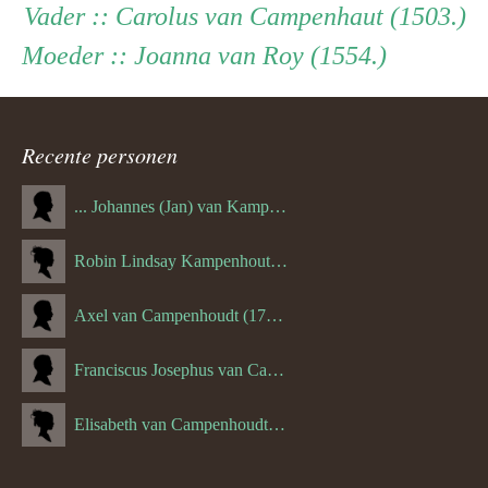
Persoon
Vader
Vader
:: Carolus van Campenhaut (1503.)
Moeder
Moeder
:: Joanna van Roy (1554.)
ouder
navigatie
Recente personen
... Johannes (Jan) van Kampenhout (1311.)
Robin Lindsay Kampenhout (1346.) (06-03-2023)
Axel van Campenhoudt (1738.)
Franciscus Josephus van Campenhoudt (1719.) (10-08-1875)
Elisabeth van Campenhoudt (1716.) (28-05-1870)