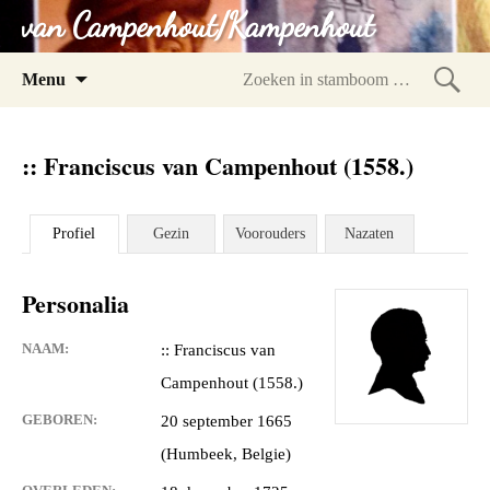
van Campenhout/Kampenhout
Spring
Menu
naar
Zoeke
inhoud
in
:: Franciscus van Campenhout (1558.)
stam
Profiel
Gezin
Voorouders
Nazaten
Personalia
NAAM:
:: Franciscus van
Campenhout (1558.)
GEBOREN:
20 september 1665
(Humbeek, Belgie)