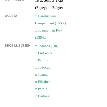
OVERLEDEN:
18 december 1725
(Eppegem, Belgie)
OUDERS:
:: Carolus van
Campenhaut (1503.)
:: Joanna van Roy
(1554.)
BROERS/ZUSSEN:
:: Joannes (Jan)
:: Ludovica
:: Paulus
:: Judocus
:: Joanna
:: Elisabeth
:: Petrus
:: Barbara