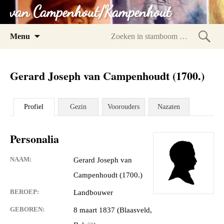
van Campenhout/Kampenhout
Spring
Menu
naar
Zoeke
inhoud
in
Gerard Joseph van Campenhoudt (1700.)
stam
Profiel
Gezin
Voorouders
Nazaten
Personalia
NAAM:
Gerard Joseph van
Campenhoudt (1700.)
BEROEP:
Landbouwer
GEBOREN:
8 maart 1837 (Blaasveld,