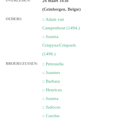
OVERLEDEN:
26 maart 1638
(Grimbergen, Belgie)
OUDERS:
:: Adam van
Campenhout (1494.)
:: Joanna
Crispyns/Crispoels
(1496.)
BROERS/ZUSSEN:
:: Petronella
:: Joannes
:: Barbara
:: Henricus
:: Joanna
:: Judocus
:: Carolus