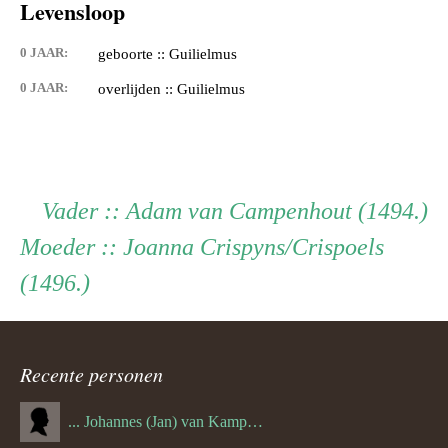
Levensloop
0 JAAR:
geboorte :: Guilielmus
0 JAAR:
overlijden :: Guilielmus
Persoon
Vader
Vader
:: Adam van Campenhout (1494.)
Moeder
Moeder
:: Joanna Crispyns/Crispoels
ouder
(1496.)
navigatie
Recente personen
... Johannes (Jan) van Kampenhout (1311.)