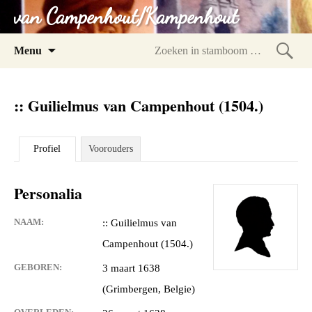
van Campenhout/Kampenhout
Spring
Menu
naar
Zoeke
inhoud
in
:: Guilielmus van Campenhout (1504.)
stam
Profiel
Voorouders
Personalia
NAAM:
:: Guilielmus van
Campenhout (1504.)
GEBOREN:
3 maart 1638
(Grimbergen, Belgie)