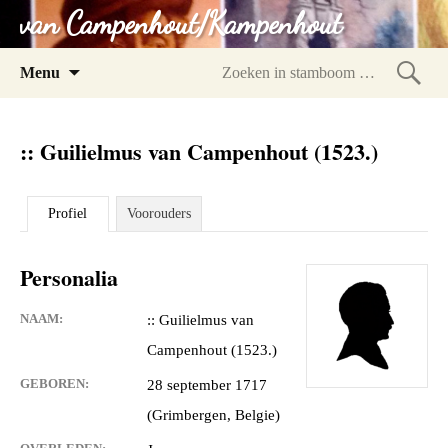
van Campenhout/Kampenhout
Spring
Menu
naar
Zoeke
inhoud
in
:: Guilielmus van Campenhout (1523.)
stam
Profiel
Voorouders
Personalia
NAAM:
:: Guilielmus van
Campenhout (1523.)
GEBOREN:
28 september 1717
(Grimbergen, Belgie)