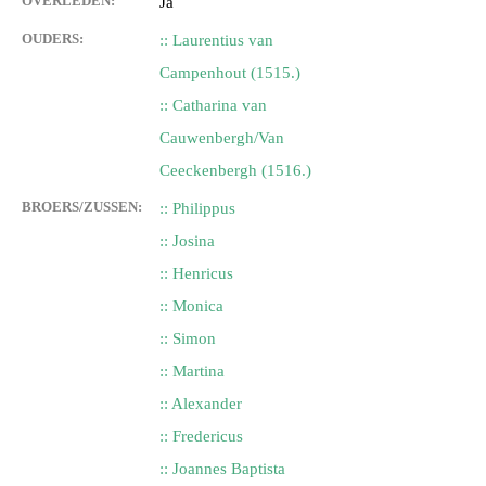
OVERLEDEN:
Ja
OUDERS:
:: Laurentius van
Campenhout (1515.)
:: Catharina van
Cauwenbergh/Van
Ceeckenbergh (1516.)
BROERS/ZUSSEN:
:: Philippus
:: Josina
:: Henricus
:: Monica
:: Simon
:: Martina
:: Alexander
:: Fredericus
:: Joannes Baptista