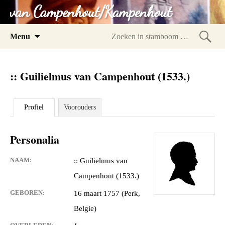
van Campenhout/Kampenhout
Spring
Menu
naar
Zoeke
inhoud
in
:: Guilielmus van Campenhout (1533.)
stam
Profiel
Voorouders
Personalia
NAAM:
:: Guilielmus van
Campenhout (1533.)
GEBOREN:
16 maart 1757 (Perk,
Belgie)