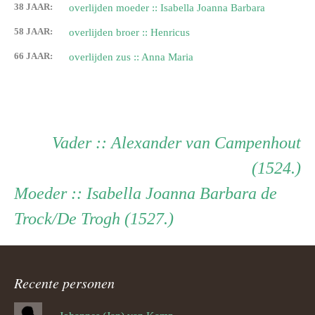
38 JAAR:
overlijden moeder :: Isabella Joanna Barbara
58 JAAR:
overlijden broer :: Henricus
66 JAAR:
overlijden zus :: Anna Maria
Persoon
Vader
Vader
:: Alexander van Campenhout
(1524.)
ouder
Moeder
Moeder
:: Isabella Joanna Barbara de
Trock/De Trogh (1527.)
navigatie
Recente personen