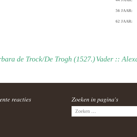
56 JAAR:
62 JAAR:
Vader
rbara de Trock/De Trogh (1527.)
Vader
:: Ale
ente reacties
Zoeken in pagina’s
Zoeken
naar: