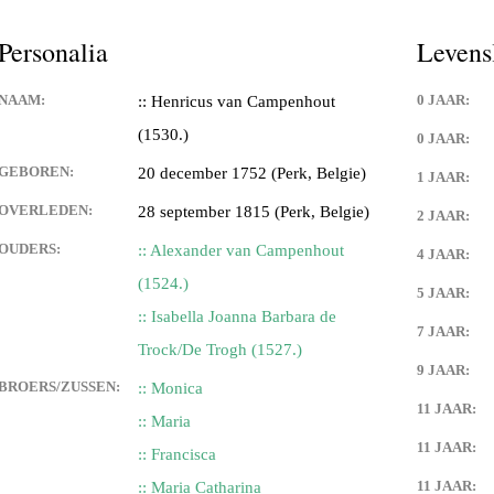
Personalia
Levens
NAAM:
0 JAAR:
:: Henricus van Campenhout
(1530.)
0 JAAR:
GEBOREN:
20 december 1752 (Perk, Belgie)
1 JAAR:
OVERLEDEN:
28 september 1815 (Perk, Belgie)
2 JAAR:
OUDERS:
:: Alexander van Campenhout
4 JAAR:
(1524.)
5 JAAR:
:: Isabella Joanna Barbara de
7 JAAR:
Trock/De Trogh (1527.)
9 JAAR:
BROERS/ZUSSEN:
:: Monica
11 JAAR:
:: Maria
11 JAAR:
:: Francisca
11 JAAR:
:: Maria Catharina