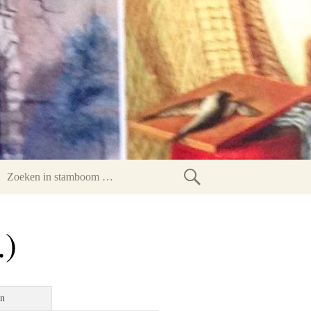
Zoeken
in
.)
stamboom
en