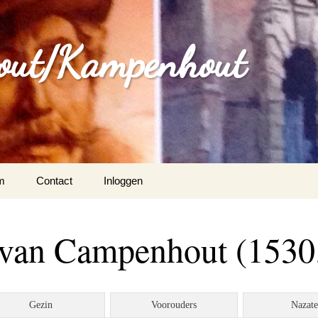
out/Kampenhout
m
Contact
Inloggen
 van Campenhout (1530
Gezin
Voorouders
Nazat