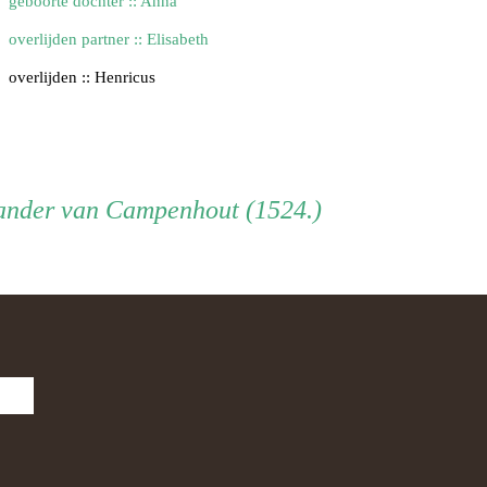
geboorte dochter :: Anna
overlijden partner :: Elisabeth
overlijden :: Henricus
xander van Campenhout (1524.)