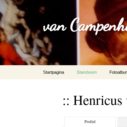
van Campenh
Spring
Startpagina
Stamboom
Fotoalbu
naar
inhoud
:: Henricus
Profiel