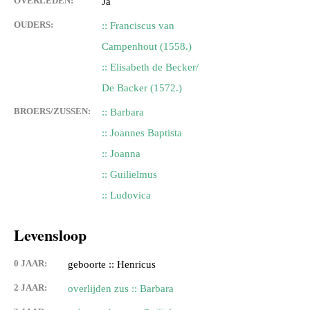
OVERLEDEN:
Ja
OUDERS:
:: Franciscus van
Campenhout (1558.)
:: Elisabeth de Becker/
De Backer (1572.)
BROERS/ZUSSEN:
:: Barbara
:: Joannes Baptista
:: Joanna
:: Guilielmus
:: Ludovica
Levensloop
0 JAAR:
geboorte :: Henricus
2 JAAR:
overlijden zus :: Barbara