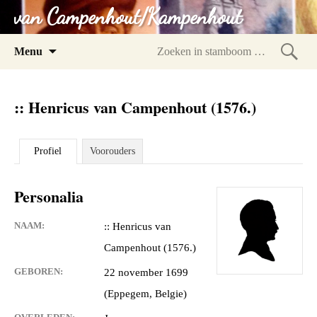
van Campenhout/Kampenhout
Spring
Menu
naar
Zoeke
inhoud
in
:: Henricus van Campenhout (1576.)
stam
Profiel
Voorouders
Personalia
NAAM:
:: Henricus van
Campenhout (1576.)
GEBOREN:
22 november 1699
(Eppegem, Belgie)