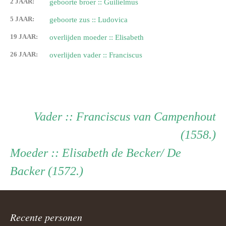
2 JAAR:
geboorte broer :: Guilielmus
5 JAAR:
geboorte zus :: Ludovica
19 JAAR:
overlijden moeder :: Elisabeth
26 JAAR:
overlijden vader :: Franciscus
Persoon
Vader
Vader
:: Franciscus van Campenhout
(1558.)
ouder
Moeder
Moeder
:: Elisabeth de Becker/ De
Backer (1572.)
navigatie
Recente personen