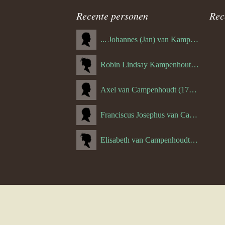
Recente personen
Rec
... Johannes (Jan) van Kampenhout (1311.)
Robin Lindsay Kampenhout (1346.) (06-03-2023)
Axel van Campenhoudt (1738.)
Franciscus Josephus van Campenhoudt (1719.) (10-08-1875)
Elisabeth van Campenhoudt (1716.) (28-05-1870)