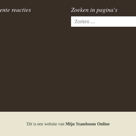
ente reacties
Zoeken in pagina’s
Zoeken
naar:
Dit is een website van
Mijn Stamboom Online