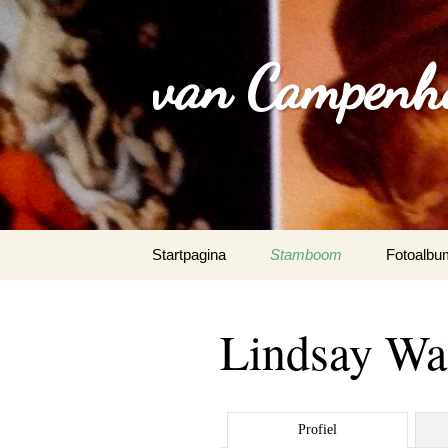
van Campenh
Spring
Startpagina
Stamboom
Fotoalbu
naar
inhoud
Lindsay Wal
Profiel