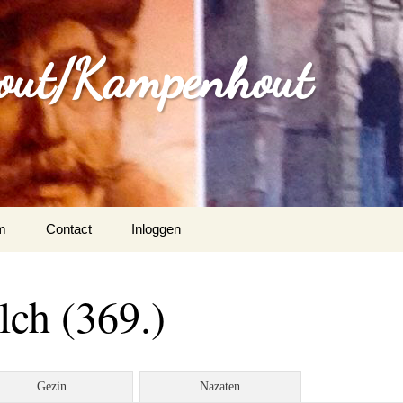
out/Kampenhout
m
Contact
Inloggen
ch (369.)
Gezin
Nazaten