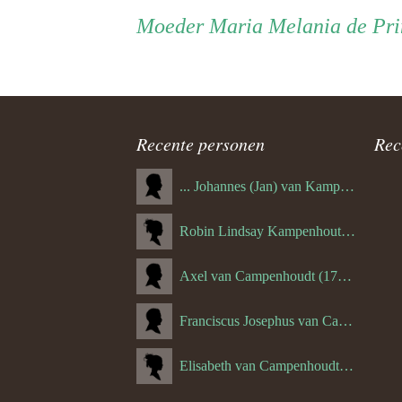
Persoon
Moeder
Moeder
Maria Melania de Pri
ouder
navigatie
Recente personen
Rec
... Johannes (Jan) van Kampenhout (1311.)
Robin Lindsay Kampenhout (1346.) (06-03-2023)
Axel van Campenhoudt (1738.)
Franciscus Josephus van Campenhoudt (1719.) (10-08-1875)
Elisabeth van Campenhoudt (1716.) (28-05-1870)