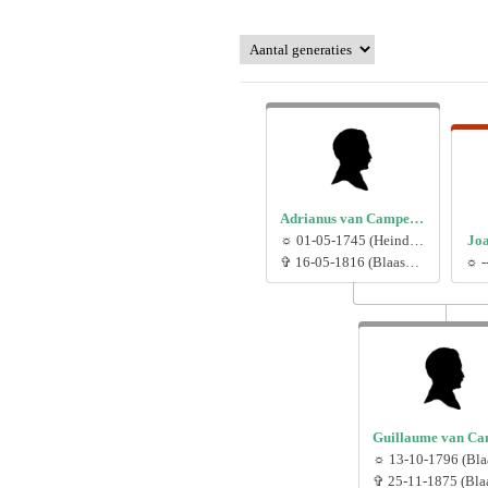
Adrianus van Campenhout (1645.)
☼ 01-05-1745 (Heindonk, België)
Joa
✞ 16-05-1816 (Blaasveld, België)