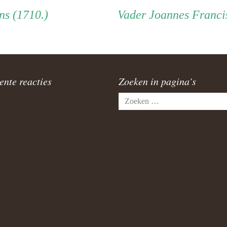
Vader
ns (1710.)
Vader
Joannes Franci
ente reacties
Zoeken in pagina’s
Zoeken
naar: