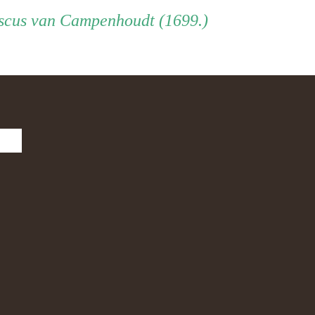
scus van Campenhoudt (1699.)