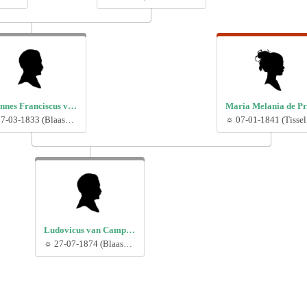
Joannes Franciscus van Campenhoudt (1699.)
☼ 17-03-1833 (Blaasveld, België)
☼ 
Ludovicus van Campenhout (1712.)
☼ 27-07-1874 (Blaasveld, België)