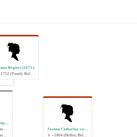
nna Rogiers (1673.)
☼ --1752 (Tisselt, België)
Guillaume van Campenhoudt (1681.)
☼ 13-10-1796 (Blaasveld, België)
Joanna Catharina van Wesemael (1696.)
✞ 25-11-1875 (Blaasveld, België)
☼ --1804 (Heffen, België)