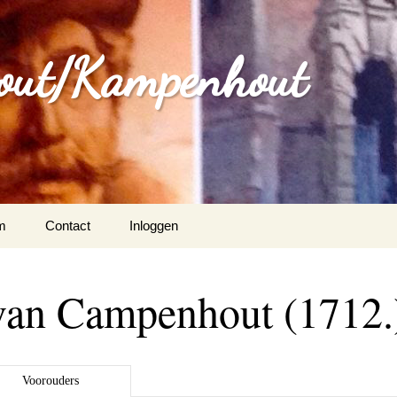
out/Kampenhout
m
Contact
Inloggen
van Campenhout (1712.
Voorouders