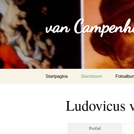
van Campenh
Spring
Startpagina
Stamboom
Fotoalbu
naar
inhoud
Ludovicus 
Profiel