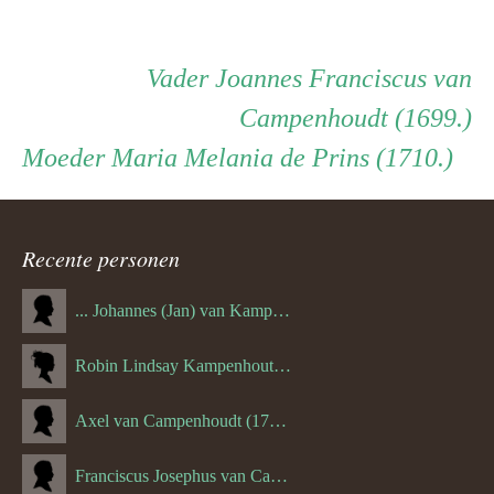
Persoon
Vader
Vader
Joannes Franciscus van
Campenhoudt (1699.)
ouder
Moeder
Moeder
Maria Melania de Prins (1710.)
navigatie
Recente personen
... Johannes (Jan) van Kampenhout (1311.)
Robin Lindsay Kampenhout (1346.) (06-03-2023)
Axel van Campenhoudt (1738.)
Franciscus Josephus van Campenhoudt (1719.) (10-08-1875)