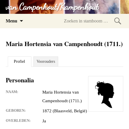
van Campenhout/Kampenhout
Spring
Menu
naar
Zoeke
inhoud
in
Maria Hortensia van Campenhoudt (1711.)
stam
Profiel
Voorouders
Personalia
NAAM:
Maria Hortensia van
Campenhoudt (1711.)
GEBOREN:
1872 (Blaasveld, België)
OVERLEDEN:
Ja