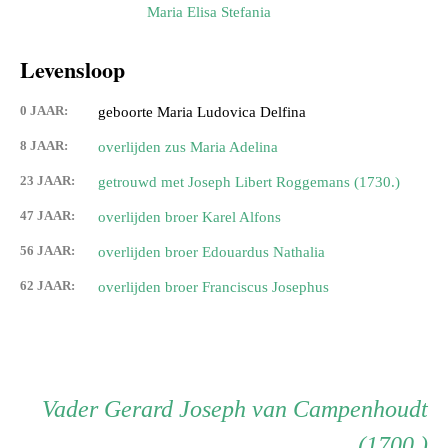
Maria Elisa Stefania
Levensloop
0 JAAR:
geboorte Maria Ludovica Delfina
8 JAAR:
overlijden zus Maria Adelina
23 JAAR:
getrouwd met Joseph Libert Roggemans (1730.)
47 JAAR:
overlijden broer Karel Alfons
56 JAAR:
overlijden broer Edouardus Nathalia
62 JAAR:
overlijden broer Franciscus Josephus
Persoon
Vader
Vader
Gerard Joseph van Campenhoudt
(1700.)