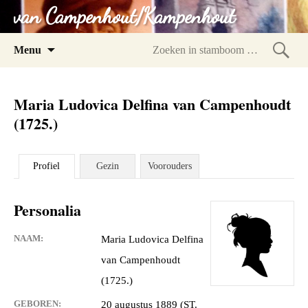
van Campenhout/Kampenhout
Spring
Menu
naar
Zoeke
inhoud
in
Maria Ludovica Delfina van Campenhoudt
stam
(1725.)
Profiel
Gezin
Voorouders
Personalia
NAAM:
Maria Ludovica Delfina
van Campenhoudt
(1725.)
GEBOREN:
20 augustus 1889 (ST.