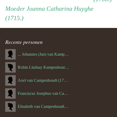
ouder
Moeder
Moeder
Joanna Catharina Huyghe
(1715.)
navigatie
Recente personen
... Johannes (Jan) van Kampenhout (1311.)
Robin Lindsay Kampenhout (1346.) (06-03-2023)
Axel van Campenhoudt (1738.)
Franciscus Josephus van Campenhoudt (1719.) (10-08-1875)
Elisabeth van Campenhoudt (1716.) (28-05-1870)