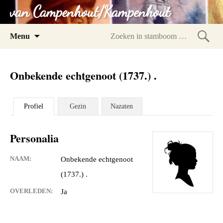
van Campenhout/Kampenhout
Spring
Menu
naar
Zoeke
inhoud
in
Onbekende echtgenoot (1737.) .
stam
Profiel
Gezin
Nazaten
Personalia
NAAM:
Onbekende echtgenoot
(1737.) .
OVERLEDEN:
Ja