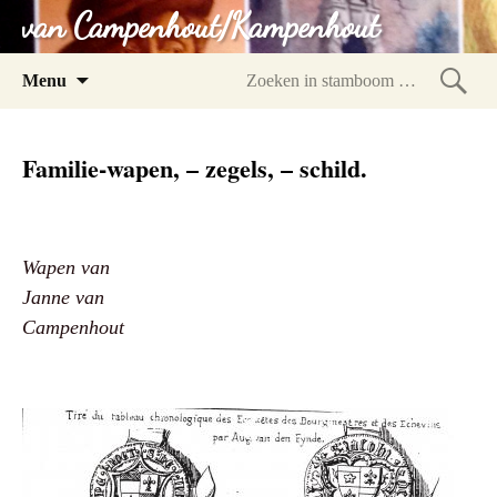
van Campenhout/Kampenhout
Spring
Menu
naar
Zoeke
inhoud
in
Familie-wapen, – zegels, – schild.
stam
Wapen van
Janne van
Campenhout