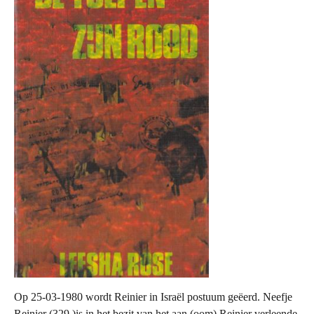
Op 25-03-1980 wordt Reinier in Israël postuum geëerd. Neefje
Reinier (329.)is in het bezit van het aan (oom) Reinier verleende