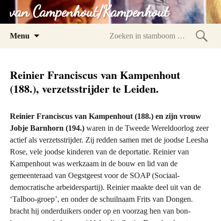
van Campenhout/Kampenhout
Spring
Menu
naar
Zoeke
inhoud
in
Reinier Franciscus van Kampenhout
stam
(188.), verzetsstrijder te Leiden.
Reinier Franciscus van Kampenhout (188.) en zijn vrouw
Jobje Barnhorn (194.)
waren in de Tweede Wereldoorlog zeer
actief als verzetsstrijder. Zij redden samen met de joodse Leesha
Rose, vele joodse kinderen van de deportatie. Reinier van
Kampenhout was werkzaam in de bouw en lid van de
gemeenteraad van Oegstgeest voor de SOAP (Sociaal-
democratische arbeiderspartij). Reinier maakte deel uit van de
‘TaIboo-groep’, en onder de schuilnaam Frits van Dongen.
bracht hij onderduikers onder op en voorzag hen van bon-