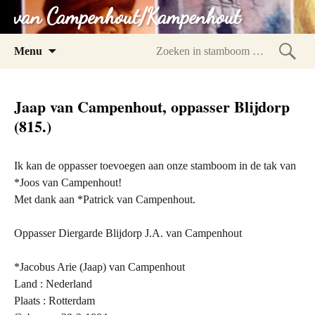
van Campenhout/Kampenhout
Spring
Menu
naar
Zoeke
inhoud
in
Jaap van Campenhout, oppasser Blijdorp
stam
(815.)
Ik kan de oppasser toevoegen aan onze stamboom in de tak van
*Joos van Campenhout!
Met dank aan *Patrick van Campenhout.
Oppasser Diergarde Blijdorp J.A. van Campenhout
*Jacobus Arie (Jaap) van Campenhout
Land : Nederland
Plaats : Rotterdam