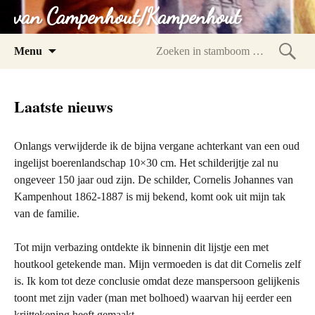
van Campenhout/Kampenhout
Spring
Menu
naar
Zoeke
inhoud
in
Laatste nieuws
stam
Onlangs verwijderde ik de bijna vergane achterkant van een oud
ingelijst boerenlandschap 10×30 cm. Het schilderijtje zal nu
ongeveer 150 jaar oud zijn. De schilder, Cornelis Johannes van
Kampenhout 1862-1887 is mij bekend, komt ook uit mijn tak
van de familie.
Tot mijn verbazing ontdekte ik binnenin dit lijstje een met
houtkool getekende man. Mijn vermoeden is dat dit Cornelis zelf
is. Ik kom tot deze conclusie omdat deze manspersoon gelijkenis
toont met zijn vader (man met bolhoed) waarvan hij eerder een
krijttekening heeft gemaakt.