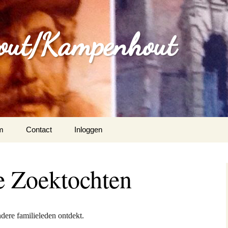
out/Kampenhout
m
Contact
Inloggen
e Zoektochten
dere familieleden ontdekt.