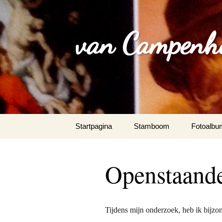
van Campenh
Spring
Startpagina
Stamboom
Fotoalbu
naar
inhoud
Openstaand
Tijdens mijn onderzoek, heb ik bijzon